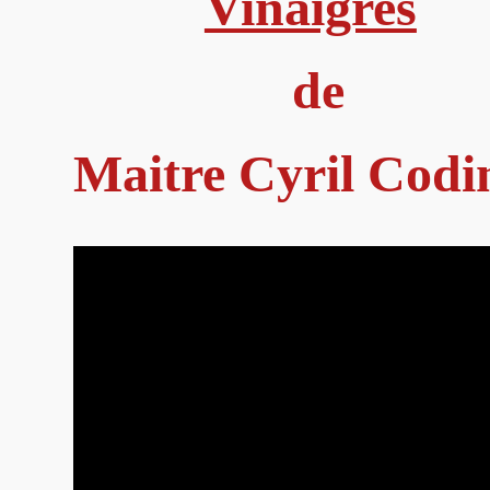
Vinaigres
de
Maitre Cyril Codi