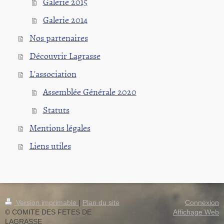
Galerie 2015
Galerie 2014
Nos partenaires
Découvrir Lagrasse
L'association
Assemblée Générale 2020
Statuts
Mentions légales
Liens utiles
Version imprimable
|
Plan du site
Connexion
© COMITE DES FETES DE
Affichage Web
LAGRASSE